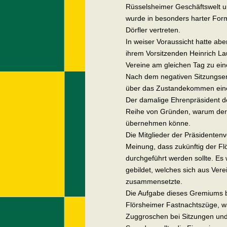
Rüsselsheimer Geschäftswelt u
wurde in besonders harter Fo
Dörfler vertreten.
In weiser Voraussicht hatte ab
ihrem Vorsitzenden Heinrich La
Vereine am gleichen Tag zu ein
Nach dem negativen Sitzungser
über das Zustandekommen eines
Der damalige Ehrenpräsident d
Reihe von Gründen, warum der 
übernehmen könne.
Die Mitglieder der Präsidente
Meinung, dass zukünftig der Fl
durchgeführt werden sollte. Es
gebildet, welches sich aus Ver
zusammensetzte.
Die Aufgabe dieses Gremiums b
Flörsheimer Fastnachtszüge, w
Zuggroschen bei Sitzungen und