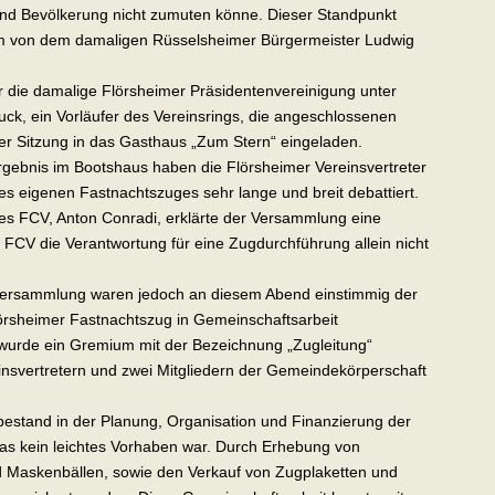
nd Bevölkerung nicht zumuten könne. Dieser Standpunkt
rm von dem damaligen Rüsselsheimer Bürgermeister Ludwig
er die damalige Flörsheimer Präsidentenvereinigung unter
uck, ein Vorläufer des Vereinsrings, die angeschlossenen
er Sitzung in das Gasthaus „Zum Stern“ eingeladen.
gebnis im Bootshaus haben die Flörsheimer Vereinsvertreter
 eigenen Fastnachtszuges sehr lange und breit debattiert.
es FCV, Anton Conradi, erklärte der Versammlung eine
FCV die Verantwortung für eine Zugdurchführung allein nicht
nversammlung waren jedoch an diesem Abend einstimmig der
örsheimer Fastnachtszug in Gemeinschaftsarbeit
 wurde ein Gremium mit der Bezeichnung „Zugleitung“
einsvertretern und zwei Mitgliedern der Gemeindekörperschaft
estand in der Planung, Organisation und Finanzierung der
as kein leichtes Vorhaben war. Durch Erhebung von
 Maskenbällen, sowie den Verkauf von Zugplaketten und