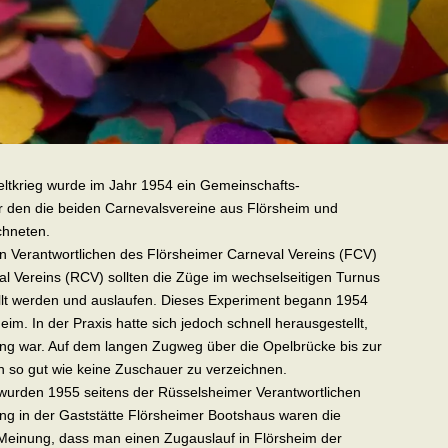
ltkrieg wurde im Jahr 1954 ein Gemeinschafts-
r den die beiden Carnevalsvereine aus Flörsheim und
chneten.
n Verantwortlichen des Flörsheimer Carneval Vereins (FCV)
 Vereins (RCV) sollten die Züge im wechselseitigen Turnus
ellt werden und auslaufen. Dieses Experiment begann 1954
eim. In der Praxis hatte sich jedoch schnell herausgestellt,
ung war. Auf dem langen Zugweg über die Opelbrücke bis zur
n so gut wie keine Zuschauer zu verzeichnen.
urden 1955 seitens der Rüsselsheimer Verantwortlichen
zung in der Gaststätte Flörsheimer Bootshaus waren die
 Meinung, dass man einen Zugauslauf in Flörsheim der