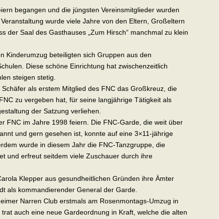
eiern begangen und die jüngsten Vereinsmitglieder wurden
Veranstaltung wurde viele Jahre von den Eltern, Großeltern
ass der Saal des Gasthauses „Zum Hirsch“ manchmal zu klein
en Kinderumzug beteiligten sich Gruppen aus den
chulen. Diese schöne Einrichtung hat zwischenzeitlich
len steigen stetig.
Schäfer als erstem Mitglied des FNC das Großkreuz, die
NC zu vergeben hat, für seine langjährige Tätigkeit als
tgestaltung der Satzung verliehen.
er FNC im Jahre 1998 feiern. Die FNC-Garde, die weit über
nnt und gern gesehen ist, konnte auf eine 3×11-jährige
erdem wurde in diesem Jahr die FNC-Tanzgruppe, die
et und erfreut seitdem viele Zuschauer durch ihre
Carola Klepper aus gesundheitlichen Gründen ihre Ämter
midt als kommandierender General der Garde.
heimer Narren Club erstmals am Rosenmontags-Umzug in
r trat auch eine neue Gardeordnung in Kraft, welche die alten