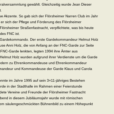
ralversammlung gewählt. Gleichzeitig wurde Jean Dieser
t.
ue Akzente. So gab sich der Flörsheimer Narren Club im Jahr
 er sich der Pflege und Förderung des Flörsheimer
lörsheimer Straßenfastnacht, verpflichtete, was bis heute
 des FNC ist.
m Gardekommando. Der erste Gardekommandeur Helmut Holz
e Anni Holz, die von Anfang an der FNC-Garde zur Seite
 FNC-Garde lenkten, legten 1994 ihre Ämter aus
 Helmut Holz wurden aufgrund ihrer Verdienste um die Garde
liedern zu Ehrenkommandeuse und Ehrenkommandeur
ommandeur und Kommandeuse der Garde Klaus und Carola
onnte im Jahre 1995 auf sein 3×11-jähriges Bestehen
rde in der Stadthalle im Rahmen einer Feierstunde
ndete Vereine und Freunde der Flörsheimer Fastnacht
bend in diesem Jubiläumsjahr wurde mit römischen
nem säulengeschmückten Bühnenbild zu einem Höhepunkt