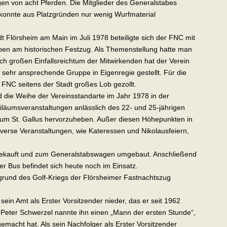
n von acht Pferden. Die Mitglieder des Generalstabes
 konnte aus Platzgründen nur wenig Wurfmaterial
dt Flörsheim am Main im Juli 1978 beteiligte sich der FNC mit
en am historischen Festzug. Als Themenstellung hatte man
ch großen Einfallsreichtum der Mitwirkenden hat der Verein
ie sehr ansprechende Gruppe in Eigenregie gestellt. Für die
FNC seitens der Stadt großes Lob gezollt.
d die Weihe der Vereinsstandarte im Jahr 1978 in der
biläumsveranstaltungen anlässlich des 22- und 25-jährigen
rum St. Gallus hervorzuheben. Außer diesen Höhepunkten in
iverse Veranstaltungen, wie Kateressen und Nikolausfeiern,
gekauft und zum Generalstabswagen umgebaut. Anschließend
Der Bus befindet sich heute noch im Einsatz.
grund des Golf-Kriegs der Flörsheimer Fastnachtszug
sein Amt als Erster Vorsitzender nieder, das er seit 1962
r Peter Schwerzel nannte ihn einen „Mann der ersten Stunde“,
emacht hat. Als sein Nachfolger als Erster Vorsitzender