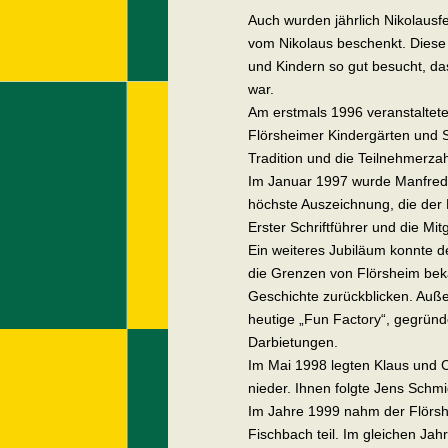
Auch wurden jährlich Nikolausf
vom Nikolaus beschenkt. Diese 
und Kindern so gut besucht, d
war.
Am erstmals 1996 veranstaltet
Flörsheimer Kindergärten und S
Tradition und die Teilnehmerzah
Im Januar 1997 wurde Manfred 
höchste Auszeichnung, die der F
Erster Schriftführer und die Mi
Ein weiteres Jubiläum konnte d
die Grenzen von Flörsheim beka
Geschichte zurückblicken. Auß
heutige „Fun Factory“, gegründ
Darbietungen.
Im Mai 1998 legten Klaus und 
nieder. Ihnen folgte Jens Sch
Im Jahre 1999 nahm der Flörs
Fischbach teil. Im gleichen Jah