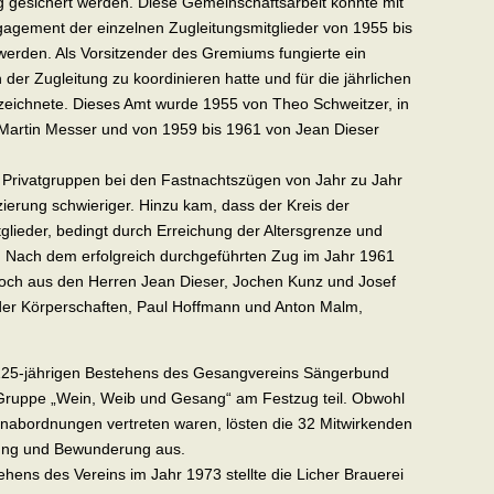
g gesichert werden. Diese Gemeinschaftsarbeit konnte mit
gement der einzelnen Zugleitungsmitglieder von 1955 bis
 werden. Als Vorsitzender des Gremiums fungierte ein
der Zugleitung zu koordinieren hatte und für die jährlichen
zeichnete. Dieses Amt wurde 1955 von Theo Schweitzer, in
Martin Messer und von 1959 bis 1961 von Jean Dieser
 Privatgruppen bei den Fastnachtszügen von Jahr zu Jahr
erung schwieriger. Hinzu kam, dass der Kreis der
glieder, bedingt durch Erreichung der Altersgrenze und
. Nach dem erfolgreich durchgeführten Zug im Jahr 1961
 noch aus den Herren Jean Dieser, Jochen Kunz und Josef
 der Körperschaften, Paul Hoffmann und Anton Malm,
 125-jährigen Bestehens des Gesangvereins Sängerbund
Gruppe „Wein, Weib und Gesang“ am Festzug teil. Obwohl
enabordnungen vertreten waren, lösten die 32 Mitwirkenden
ung und Bewunderung aus.
ehens des Vereins im Jahr 1973 stellte die Licher Brauerei