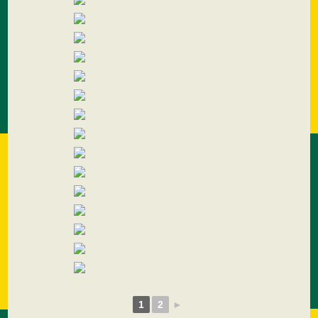
1
2
►