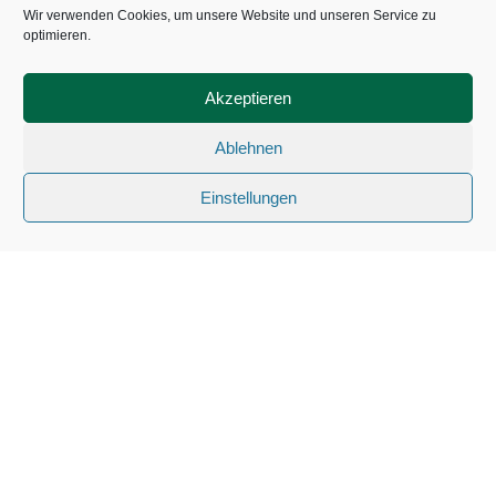
Kontakt
Wir verwenden Cookies, um unsere Website und unseren Service zu
optimieren.
Bei Fragen können Sie uns
jederzeit per E-Mail unter
Akzeptieren
info@fnc-floersheim.de oder
über unser Kontaktformular
Ablehnen
erreichen.
Einstellungen
Anschrift
Flörsheimer Narren Club
1962 e.V.
Urbanstraße 1
65439 Flörsheim am Main
Datenschutzerklärung
Impressum