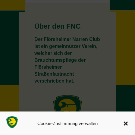
Über den FNC
Der Flörsheimer Narren Club
ist ein gemeinnützer Verein,
welcher sich der
Brauchtumspflege der
Flörsheimer
Straßenfastnacht
verschrieben hat.
Cookie-Zustimmung verwalten